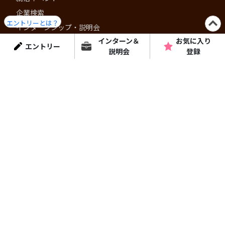
企業検索
エントリーとは？
インターンシップ・説明会
インターン＆
お気に入り
就活プログラム
エントリー
説明会
登録
ショート動画
コラム・特集
はりまっちについて
個人情報保護方針
よくある質問
運営会社
はりまっちエージェント
お問い合わせ
お問い合わせ
掲載に関するお問い合わせ
はりまっち公式アプリ
- 兵庫・播磨での就活をより快適に -