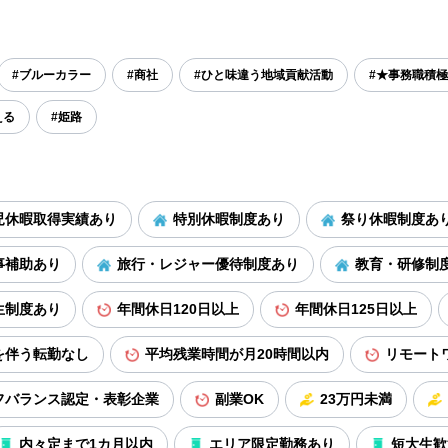
#ブルーカラー
#商社
#ひと味違う地域貢献活動
#★事務職積
える
#姫路
児休暇取得実績あり
特別休暇制度あり
祭り休暇制度あ
事補助あり
旅行・レジャー優待制度あり
教育・研修制
生制度あり
年間休日120日以上
年間休日125日以上
を伴う転勤なし
平均残業時間が月20時間以内
リモート
フバランス認定・表彰企業
副業OK
23万円未満
内々定まで1カ月以内
エリア限定勤務あり
短大生歓