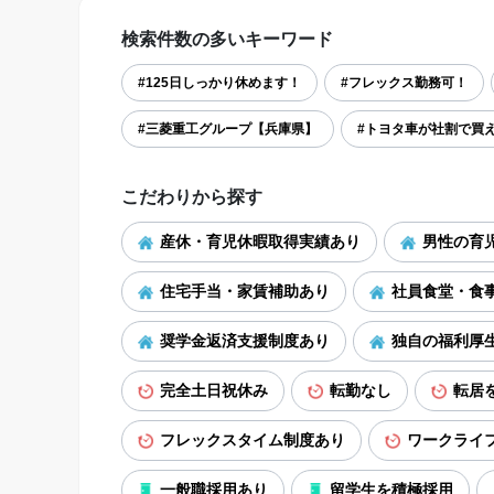
検索件数の多いキーワード
#125日しっかり休めます！
#フレックス勤務可！
#三菱重工グループ【兵庫県】
#トヨタ車が社割で買
こだわりから探す
産休・育児休暇取得実績あり
男性の育
住宅手当・家賃補助あり
社員食堂・食
奨学金返済支援制度あり
独自の福利厚
完全土日祝休み
転勤なし
転居
フレックスタイム制度あり
ワークライ
一般職採用あり
留学生を積極採用