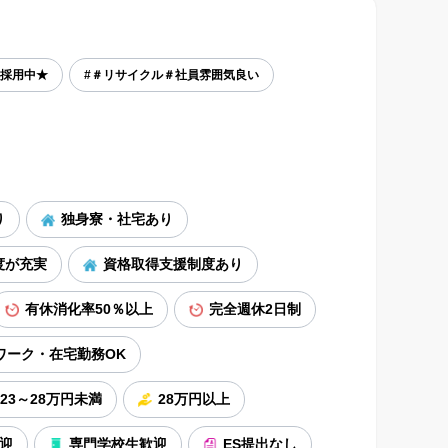
極採用中★
#＃リサイクル＃社員雰囲気良い
り
独身寮・社宅あり
度が充実
資格取得支援制度あり
有休消化率50％以上
完全週休2日制
ワーク・在宅勤務OK
23～28万円未満
28万円以上
迎
専門学校生歓迎
ES提出なし