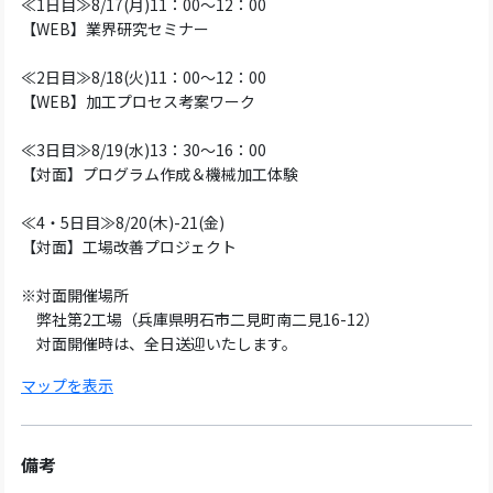
≪1日目≫8/17(月)11：00～12：00
【WEB】業界研究セミナー
≪2日目≫8/18(火)11：00～12：00
【WEB】加工プロセス考案ワーク
≪3日目≫8/19(水)13：30～16：00
【対面】プログラム作成＆機械加工体験
≪4・5日目≫8/20(木)-21(金)
【対面】工場改善プロジェクト
※対面開催場所
弊社第2工場（兵庫県明石市二見町南二見16-12）
対面開催時は、全日送迎いたします。
マップを表示
備考