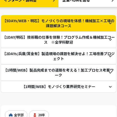
インターン・説明会
企業へDMを送る
【5DAYs/WEB・明石】モノづくりの現場を体感！機械加工×工場の
課題解決コース
【1DAY/明石】技術職の仕事を体験！プログラム作成＆機械加工コー
ス ※全学科歓迎
【2DAYs/兵庫/賞金有】製造現場の課題を解決せよ！工場改善プロジ
ェクト
【1時間/WEB】製品完成までの道筋を考える！加工プロセス考案ワ
ーク
【1時間/WEB】モノづくり業界研究セミナー
全学部
28卒