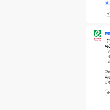
htt
イ
株
【
現
「
「
上
車
当
ご
企