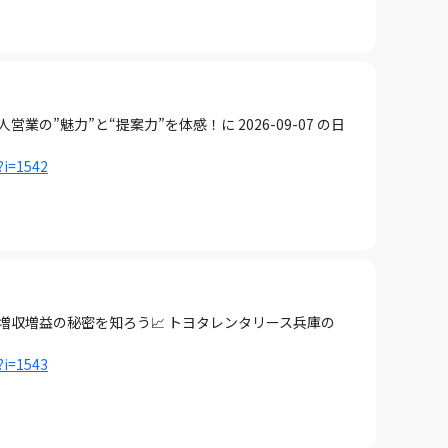
の”魅力”と“提案力”を体感！に 2026-09-07 の日
?i=1542
増収増益の秘密を知ろう📈 トヨタレンタリース兵庫の
?i=1543