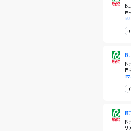
株
程
htt
イ
株
株
程
htt
イ
株
株
リ