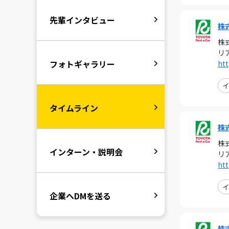
先輩インタビュー
株
株
リ
フォトギャラリー
htt
イ
タイムライン
株
株
インターン・説明会
リ
htt
イ
企業へDMを送る
株