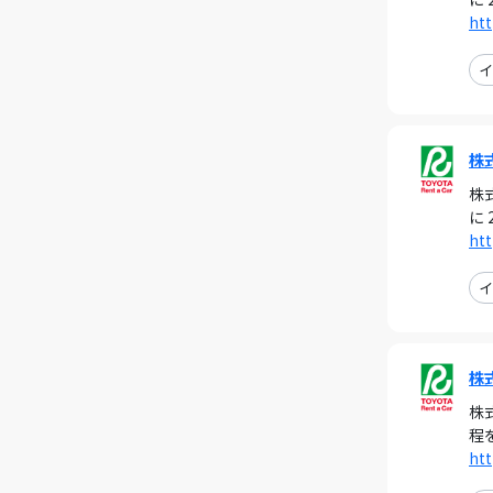
htt
イ
株
株
に 
htt
イ
株
株
程
htt