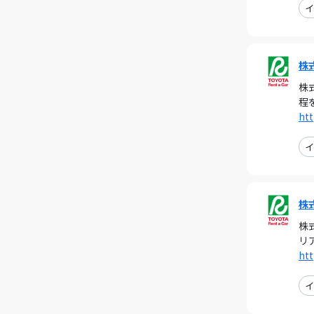
イ
株
株
程
htt
イ
株
株
リ
htt
イ