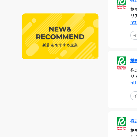
株
リ
htt
イ
株
株
リ
htt
イ
株
株
に 