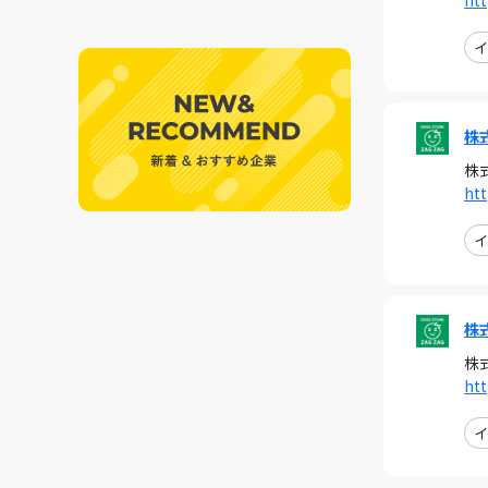
ht
イ
株
株
ht
イ
株
株
ht
イ