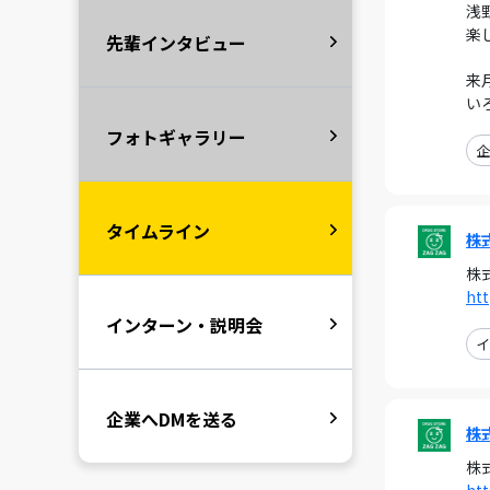
浅
楽
先輩インタビュー
来
い
フォトギャラリー
企
タイムライン
株
株
ht
インターン・説明会
イ
企業へDMを送る
株
株