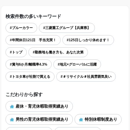
検索件数の多いキーワード
#ブルーカラー
#三菱重工グループ【兵庫県】
#年間休日121日 手当充実！
#125日しっかり休めます！
#トップ
#勤務地も働き方も、あなた次第
#賞与6か月/離職率4.3%
#地元×グローバルに活躍
#トヨタ車が社割で買える
#＃リサイクル＃社員雰囲気良い
こだわりから探す
産休・育児休暇取得実績あり
男性の育児休暇取得実績あり
特別休暇制度あり