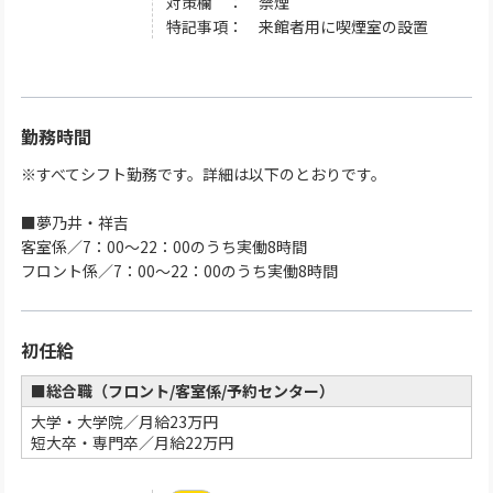
対策欄 ： 禁煙
特記事項： 来館者用に喫煙室の設置
勤務時間
※すべてシフト勤務です。詳細は以下のとおりです。
■夢乃井・祥吉
客室係／7：00～22：00のうち実働8時間
フロント係／7：00～22：00のうち実働8時間
初任給
■総合職（フロント/客室係/予約センター）
大学・大学院／月給23万円
短大卒・専門卒／月給22万円