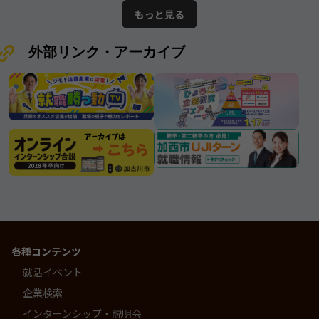
の情報となります。ムツミ商事株式
が誇る優良企業”と呼ぶにふさわしい
もっと見る
会社
存在です。
外部リンク・アーカイブ
各種コンテンツ
就活イベント
企業検索
インターンシップ・説明会