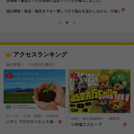
低価格で量産化できる独自の生産システムを確立しました。
設計開発・製造・販売までを一貫して行う強みを活かしながら、今後は
『収納』に関する全ての領域に精通したプロフェッショナルとして100年企
業を目指しています。
企画開発・設計・製造・販売までの一貫体制自分のアイデアや想いが形
（商品）となる。お客様のお困りごとや悩みを解決できる。お客様の喜ん
だ顔が見られる。
自社で企画開発から販売までを行っているからこそできる体験です。自社
製品の開発ではニーズをいち早く掴み製品に反映すること、フルオーダー
アクセスランキング
サービスではひとりひとりのお話しをじっくりお伺いして最善の提案をす
るように心がけています。ＣＡＤや最新の機械加工設備など幅広い知識と
毎日更新！（※前日PV集計）
技術が習得できる環境があります。
1
2
メーカー（化学・薬品）
赤穂市
商社（電気設備資材）
姫路市
ハヤシ アグロサイエンス株式会社
小林電工グループ