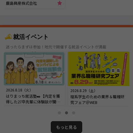
鹿島興産株式会社
就活イベント
迷ったらまずは参加！地元で開催する就活イベントが満載
2026.8.18（火）
2026.8.29（土）
はりまっち就活塾✒️【内定を獲
理系学生のための業界＆職種研
得した27卒先輩に体験談が聞け
究フェア＠WEB
る！内定座談会】＠オンライン
もっと見る