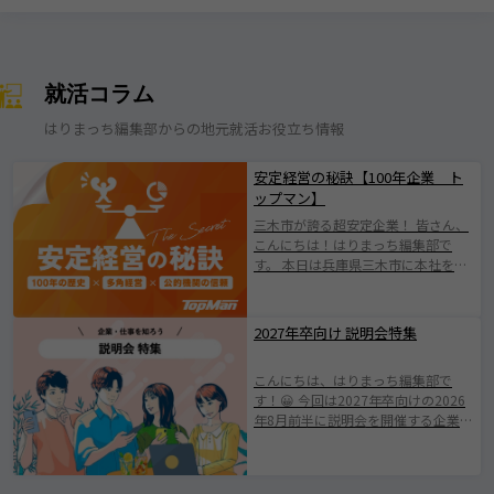
就活コラム
はりまっち編集部からの地元就活お役立ち情報
安定経営の秘訣【100年企業 ト
ップマン】
三木市が誇る超安定企業！ 皆さん、
こんにちは！はりまっち編集部で
す。 本日は兵庫県三木市に本社を構
える株式会社トップマンについて紹
介します！ 株式会社トップマンは、
1924年の創業以来、100年にわたり
2027年卒向け 説明会特集
地域とともに歩んできた歴史ある企
業です。 日本有数の「金物のまち」
こんにちは、はりまっち編集部で
として知られる三木市に根ざした会
す！😀 今回は2027年卒向けの2026
社で伝統を守りながらも、 新たな価
年8月前半に説明会を開催する企業を
値創出に挑戦されている企業です
ご紹介します。 みなさまが素敵な企
(^^♪ 業界の変化やニーズの多様化
業と出会えますように。 ※掲載され
に柔軟に対応し、持続的成長を遂げ
ている情報は2026年7月25日時点で
てきたその姿勢は、 まさに“三木市