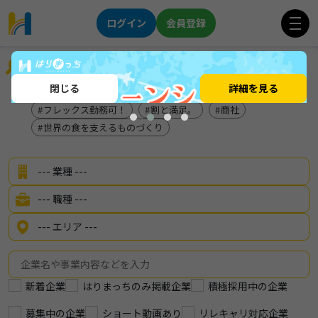
ログイン
会員登録
企業を探す
閉じる
詳細を見る
★インテリア×メーカー★
三菱重工グループ【兵庫県】
フレックス勤務可！
割と満足。
商社
世界の食を支えるものづくり
新着企業
はりまっちのみ掲載企業
積極採用中の企業
募集中の企業
ショート動画あり
リレキャリ対応企業