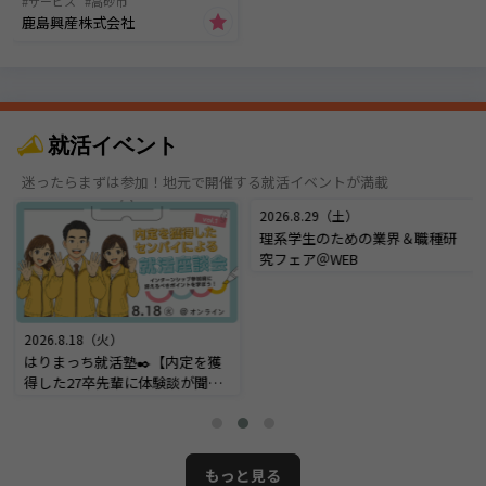
サービス
高砂市
鹿島興産株式会社
就活イベント
迷ったらまずは参加！地元で開催する就活イベントが満載
2026.8.18（火）
2026.8.29（土）
はりまっち就活塾✒️【内定を獲
理系学生のための業界＆職種研
得した27卒先輩に体験談が聞け
究フェア＠WEB
る！内定座談会】＠オンライン
もっと見る