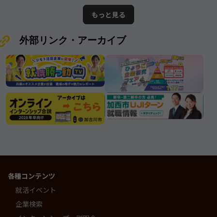
の情報となります。ムツミ商事株式
が誇る優良企業”と呼ぶにふさわしい
もっと見る
会社
存在です。
外部リンク・アーカイブ
各種コンテンツ
就活イベント
企業検索