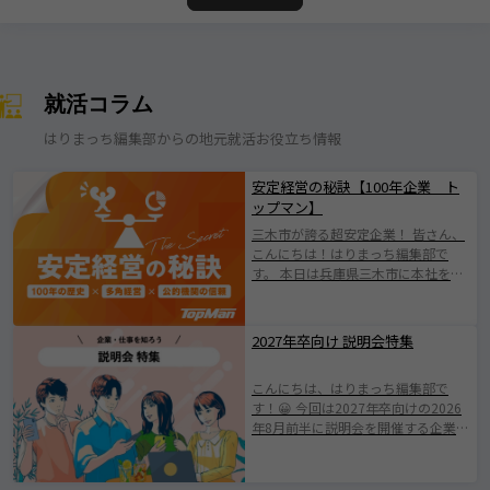
就活コラム
はりまっち編集部からの地元就活お役立ち情報
安定経営の秘訣【100年企業 ト
ップマン】
三木市が誇る超安定企業！ 皆さん、
こんにちは！はりまっち編集部で
す。 本日は兵庫県三木市に本社を構
える株式会社トップマンについて紹
介します！ 株式会社トップマンは、
1924年の創業以来、100年にわたり
2027年卒向け 説明会特集
地域とともに歩んできた歴史ある企
業です。 日本有数の「金物のまち」
こんにちは、はりまっち編集部で
として知られる三木市に根ざした会
す！😀 今回は2027年卒向けの2026
社で伝統を守りながらも、 新たな価
年8月前半に説明会を開催する企業を
値創出に挑戦されている企業です
ご紹介します。 みなさまが素敵な企
(^^♪ 業界の変化やニーズの多様化
業と出会えますように。 ※掲載され
に柔軟に対応し、持続的成長を遂げ
ている情報は2026年7月25日時点で
てきたその姿勢は、 まさに“三木市