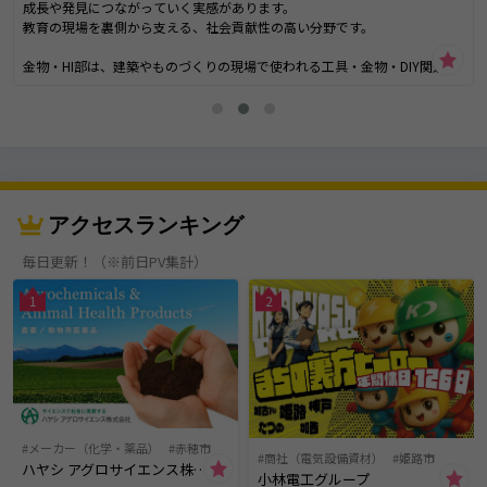
成長や発見につながっていく実感があります。
教育の現場を裏側から支える、社会貢献性の高い分野です。
金物・HI部は、建築やものづくりの現場で使われる工具・金物・DIY関連商
品を扱い、日本全国の現場を支える仕事です。
ホームセンターやプロ向けの市場など、暮らしや建築に近い分野で幅広く
展開しています。
「つくる」「直す」「支える」といった、日本のものづくり文化に深く関
わる分野です。
貿易部は、海外メーカーとの取引を通じて、商品の輸入から輸出まで貿易
アクセスランキング
業務全体に関わることができます。
国や文化の違いを越えてビジネスを進めるため、グローバルな視点や幅広
毎日更新！（※前日PV集計）
い知識が身につきます。
世界と日本をつなぐダイナミックなフィールドです。
1
2
メーカー（化学・薬品）
赤穂市
商社（電気設備資材）
姫路市
ハヤシ アグロサイエンス株式会社
小林電工グループ