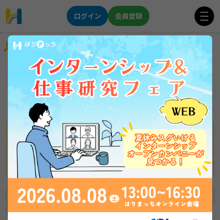
ログイン
会員登録
企業を探す
★インテリア×メーカー★
「やりたい」を地元で叶える！
印南食品
姫路
まだまだ採用継続！三菱電機G
年間休日121日 手当充実！
新着企業
はりまっちのみ掲載企業
積極採用中の企業