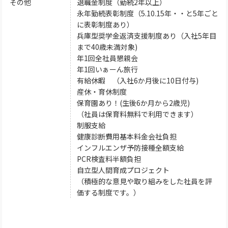
その他
退職金制度（勤続2年以上）
永年勤続表彰制度（5.10.15年・・と5年ごと
に表彰制度あり）
兵庫型奨学金返済支援制度あり（入社5年目
まで40歳未満対象)
年1回全社員懇親会
年1回いぁーん旅行
有給休暇 （入社6か月後に10日付与)
産休・育休制度
保育園あり！(生後6か月から2歳児)
（社員は保育料無料で利用できます）
制服支給
健康診断費用基本料金会社負担
インフルエンザ予防接種全額支給
PCR検査料半額負担
自立型人間育成プロジェクト
（積極的な意見や取り組みをした社員を評
価する制度です。）