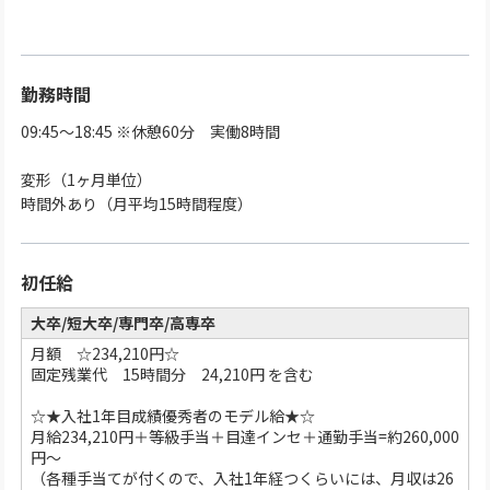
勤務時間
09:45～18:45 ※休憩60分 実働8時間
変形（1ヶ月単位）
時間外あり（月平均15時間程度）
初任給
大卒/短大卒/専門卒/高専卒
月額 ☆234,210円☆
固定残業代 15時間分 24,210円 を含む
☆★入社1年目成績優秀者のモデル給★☆
月給234,210円＋等級手当＋目達インセ＋通勤手当=約260,000
円～
（各種手当てが付くので、入社1年経つくらいには、月収は26