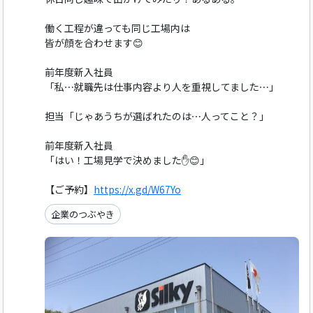
働く工程が違っても同じ工場内は
皆が顔を合わせます😊
前年度新入社員
「私⋯就職先は仕事内容より人を重視してました⋯」
担当「じゃあうちが選ばれたのは⋯人ってこと？」
前年度新入社員
「はい！工場見学で決めました✋️😊」
【ご予約】
https://x.gd/W67Yo
企業のつぶやき