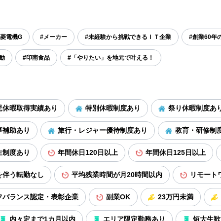
菱電機G
#メーカー
#未経験から挑戦できるＩＴ企業
#創業60年
動
#印南食品
#「やりたい」を地元で叶える！
児休暇取得実績あり
特別休暇制度あり
祭り休暇制度あ
事補助あり
旅行・レジャー優待制度あり
教育・研修制
生制度あり
年間休日120日以上
年間休日125日以上
を伴う転勤なし
平均残業時間が月20時間以内
リモート
フバランス認定・表彰企業
副業OK
23万円未満
内々定まで1カ月以内
エリア限定勤務あり
短大生歓