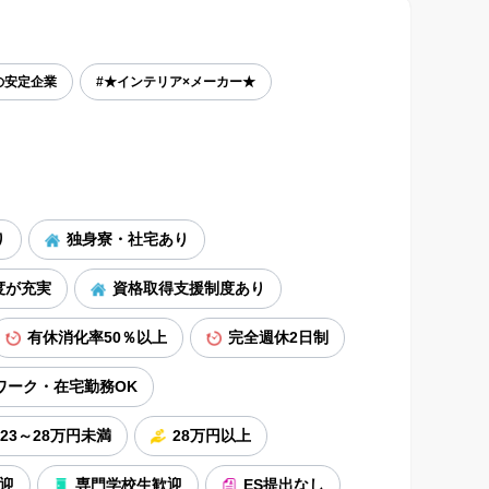
の安定企業
#★インテリア×メーカー★
り
独身寮・社宅あり
度が充実
資格取得支援制度あり
有休消化率50％以上
完全週休2日制
ワーク・在宅勤務OK
23～28万円未満
28万円以上
迎
専門学校生歓迎
ES提出なし