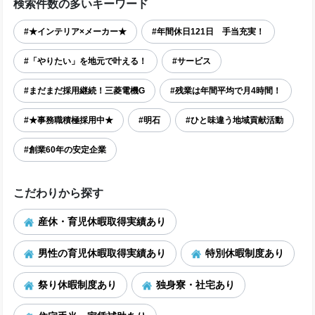
検索件数の多いキーワード
#★インテリア×メーカー★
#年間休日121日 手当充実！
#「やりたい」を地元で叶える！
#サービス
#まだまだ採用継続！三菱電機G
#残業は年間平均で月4時間！
#★事務職積極採用中★
#明石
#ひと味違う地域貢献活動
#創業60年の安定企業
こだわりから探す
産休・育児休暇取得実績あり
男性の育児休暇取得実績あり
特別休暇制度あり
祭り休暇制度あり
独身寮・社宅あり