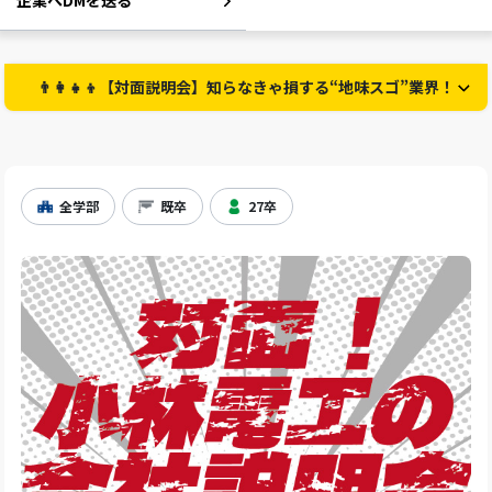
企業へDMを送る
👨‍👩‍👧‍👦【対面説明会】知らなきゃ損する“地味スゴ”業界！
全学部
既卒
27卒