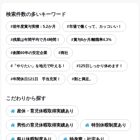
検索件数の多いキーワード
#前年度賞与実積：5.2か月
#市場で働くって、カッコいい！
#残業は年間平均で月4時間！
#賞与6か月/離職率4.3%
#創業60年の安定企業
#商社
#「やりたい」を地元で叶える！
#125日しっかり休めます！
#年間休日121日 手当充実！
#割と満足。
こだわりから探す
産休・育児休暇取得実績あり
男性の育児休暇取得実績あり
特別休暇制度あり
祭り休暇制度あり
独身寮・社宅あり