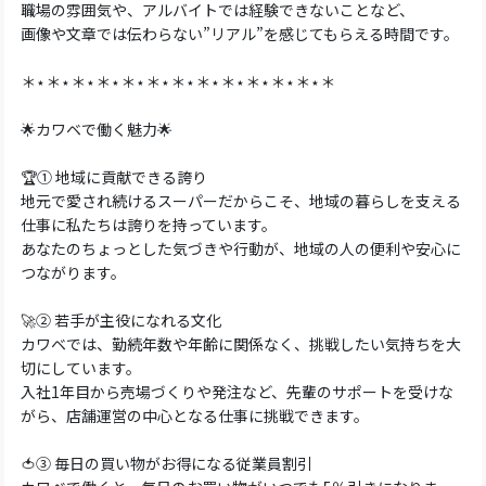
職場の雰囲気や、アルバイトでは経験できないことなど、
画像や文章では伝わらない”リアル”を感じてもらえる時間です。
＊⋆＊⋆＊⋆＊⋆＊⋆＊⋆＊⋆＊⋆＊⋆＊⋆＊⋆＊⋆＊
🌟カワベで働く魅力🌟
🏆① 地域に貢献できる誇り
地元で愛され続けるスーパーだからこそ、地域の暮らしを支える
仕事に私たちは誇りを持っています。
あなたのちょっとした気づきや行動が、地域の人の便利や安心に
つながります。
🚀② 若手が主役になれる文化
カワベでは、勤続年数や年齢に関係なく、挑戦したい気持ちを大
切にしています。
入社1年目から売場づくりや発注など、先輩のサポートを受けな
がら、店舗運営の中心となる仕事に挑戦できます。
🍅③ 毎日の買い物がお得になる従業員割引