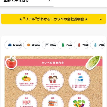
企業へDMを送る
★ "リアル"がわかる！カワベの会社説明会 ★
全学部
全学年
既卒
27卒
28卒
29卒