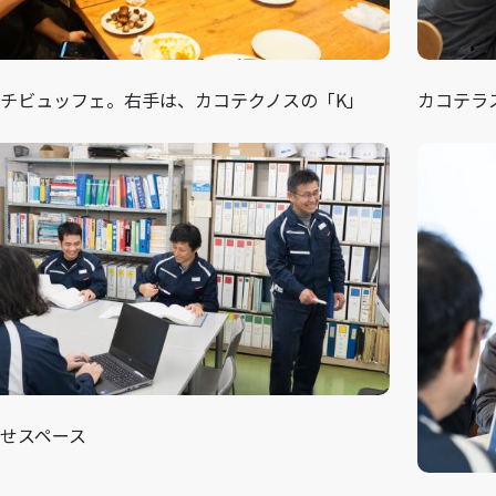
チビュッフェ。右手は、カコテクノスの「K」
カコテラ
せスペース