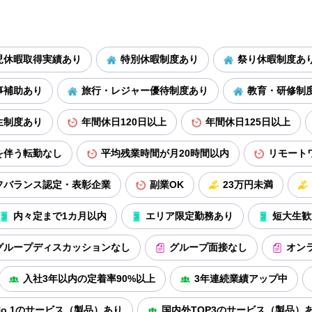
児休暇取得実績あり
特別休暇制度あり
祭り休暇制度あ
事補助あり
旅行・レジャー優待制度あり
教育・研修制
生制度あり
年間休日120日以上
年間休日125日以上
を伴う転勤なし
平均残業時間が月20時間以内
リモート
フバランス認定・表彰企業
副業OK
23万円未満
内々定まで1カ月以内
エリア限定勤務あり
短大生歓
グループディスカッションなし
グループ面接なし
オン
入社3年以内の定着率90%以上
3年連続業績アップ中
o.1のサービス（製品）あり
国内外TOP3のサービス（製品）