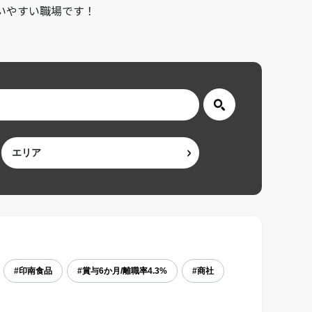
いやすい職場です！
#印南食品
#賞与6か月/離職率4.3%
#商社