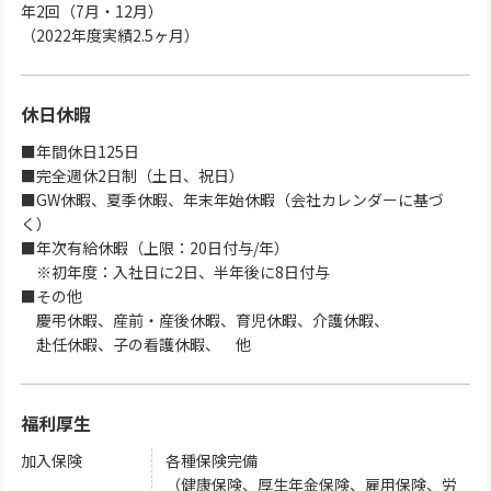
年2回（7月・12月）
（2022年度実績2.5ヶ月）
休日休暇
■年間休日125日
■完全週休2日制（土日、祝日）
■GW休暇、夏季休暇、年末年始休暇（会社カレンダーに基づ
く）
■年次有給休暇（上限：20日付与/年）
※初年度：入社日に2日、半年後に8日付与
■その他
慶弔休暇、産前・産後休暇、育児休暇、介護休暇、
赴任休暇、子の看護休暇、 他
福利厚生
加入保険
各種保険完備
（健康保険、厚生年金保険、雇用保険、労