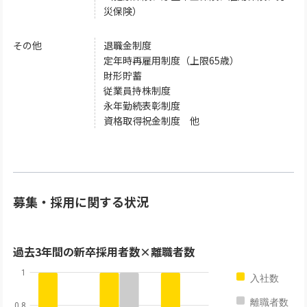
災保険）
その他
退職金制度
定年時再雇用制度（上限65歳）
財形貯蓄
従業員持株制度
永年勤続表彰制度
資格取得祝金制度 他
募集・採用に関する状況
過去3年間の新卒採用者数×離職者数
1
入社数
離職者数
0.8