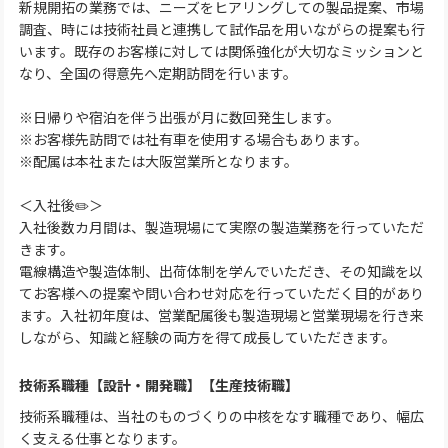
新規開拓の業務では、ニーズをヒアリングしての製品提案、市場
調査、時には技術社員と連携して試作品を用いながらの提案も行
います。既存のお客様に対しては関係強化が大切なミッションと
なり、全国の得意先へ定期訪問を行います。
※日帰りや宿泊を伴う出張が月に数回発生します。
※お客様先訪問では社有車を使用する場合もあります。
※配属は本社または大阪営業所となります。
＜入社後✏️＞
入社後数カ月間は、製造現場にて実際の製造業務を行っていただ
きます。
電線構造や製造体制、出荷体制を学んでいただき、その知識を以
てお客様への提案や問い合わせ対応を行っていただく目的があり
ます。入社初年度は、営業配属後も製造現場と営業現場を行き来
しながら、知識と経験の両方を得て成長していただきます。
技術系職種【設計・開発職】【生産技術職】
技術系職種は、当社のものづくりの中核をなす職種であり、幅広
く支える仕事となります。