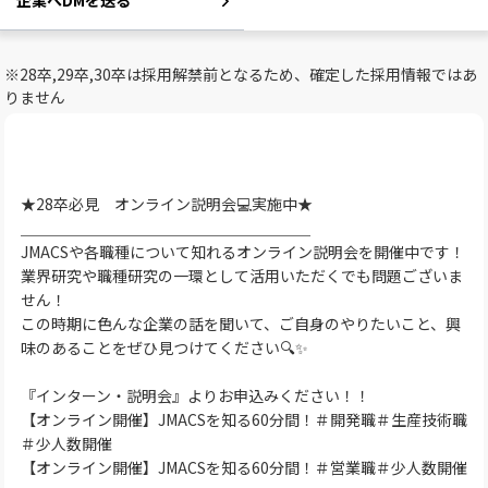
企業へDMを送る
※28卒,29卒,30卒は採用解禁前となるため、確定した採用情報ではあ
りません
★28卒必見 オンライン説明会💻実施中★
＿＿＿＿＿＿＿＿＿＿＿＿＿＿＿＿＿＿＿
JMACSや各職種について知れるオンライン説明会を開催中です！
業界研究や職種研究の一環として活用いただくでも問題ございま
せん！
この時期に色んな企業の話を聞いて、ご自身のやりたいこと、興
味のあることをぜひ見つけてください🔍✨
『インターン・説明会』よりお申込みください！！
【オンライン開催】JMACSを知る60分間！＃開発職＃生産技術職
＃少人数開催
【オンライン開催】JMACSを知る60分間！＃営業職＃少人数開催