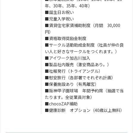
年、30年、35年、40年）
■誕生日お祝い
■児童入学祝い
■賃貸住宅家賃補助制度（月間 30,000
円）
■資格取得奨励金制度
■サークル活動助成金制度（社員が仲の良
い人と好きなサークルをつくれます。）
■アイワーク加古川加入
■製品社内販売（激安商品あり。）
■社報発行（トライアングル）
■慰安旅行（各部署でそれぞれ計画）
■保養施設あり（有馬離宮）
■阪神甲子園球場 年間予約席（抽選で当
たります。全従業員対象）
■chocoZAP補助
■健康診断 オプション（40歳以上無料）