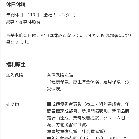
休日休暇
年間休日 113日（会社カレンダー）
夏季・冬季休暇有
※基本的に日曜、祝日は休みとなっていますが、配属部署により
異なります。
福利厚生
加入保険
各種保険完備
（健康保険、厚生年金保険、雇用保険、労
災保険）
その他
■成績優秀者表彰（売上・粗利達成者、年
間目標達成部署、新規開拓表彰、新商品販
売計画達成、業務改善提案、クレーム削
減、労働災害ゼロ賞、
無事故無違反賞、社会貢献賞）
■永年勤続表彰（10年、15年、20年、25