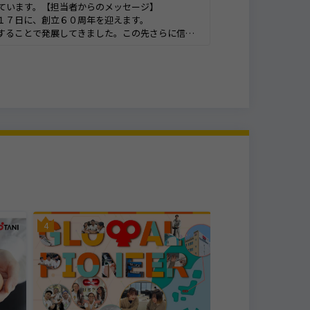
メッセージ】
迎えます。
た。この先さらに信頼
いき、さらなる喜びや
時代のニーズにあわせ
IT・ソフトウェア・
4
5
株式会社ラピスネッ