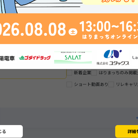
かり休めます！
残業は年間平均で月4時間！
メーカー
世界の食
火見放題やん！🎇
姫路
創業60年の安定企業
新着企業
はりまっちのみ掲載
ショート動画あり
リレキャリ
じる
詳細