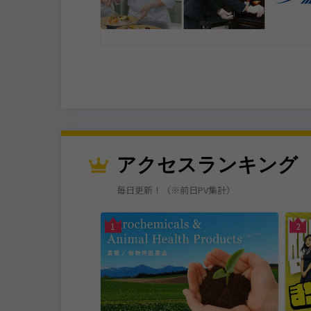
アクセスランキング
毎日更新！（※前日PV集計）
古川市
1
2