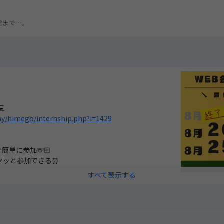
き
常まで…。

ny/himego/internship.php?i=1429
簡単に参加🫶🏻
クッと参加できる⏰