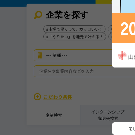
企業を探す
市場で働くって、カッコいい！
125日しっ
「やりたい」を地元で叶える！
うわっ！花
こだわり条件
インターンシップ
企業検索
説明会検索
詳細を見る
閉