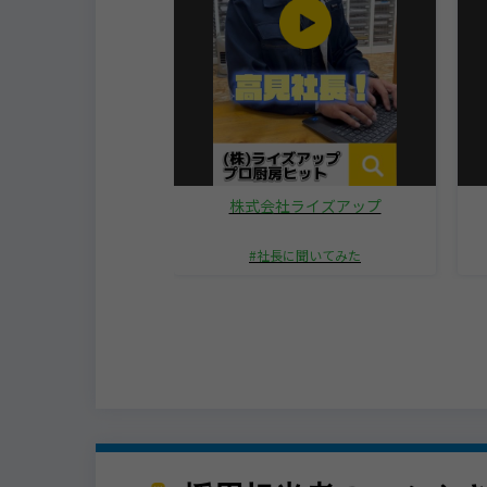
社ラピスネット
株式会社ライズアップ
いうえお作文
社長に聞いてみた