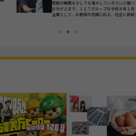
感動の瞬間を少しでも増やしていきたいと願っています。【担当者からの
おかげさまで、１１７グループは令和８年１月１７日に、創立６０周年を
企業として、お客様の信頼に応え、社会に貢献することで発展してきまし
され、選んでいただけるように、地域のお客様との結びつきをより深めて
幸福を分かち合いながら感動の瞬間を少しでも増やしていきたいと願い、
た施設の改装や拡充も進めていきます。タイトルを入力
3