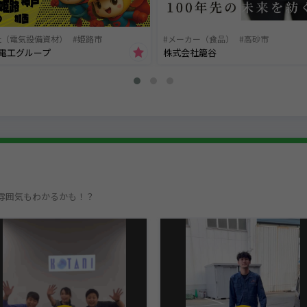
社（電気設備資材）
姫路市
メーカー（食品）
高砂市
電工グループ
株式会社籠谷
雰囲気もわかるかも！？