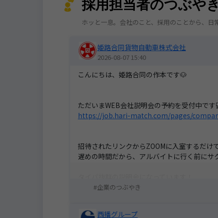
採用担当者のつぶや
ホッと一息。会社のこと、採用のことから、日
姫路合同貨物自動車株式会社
2026-08-07 15:40
こんにちは、姫路合同の作本です🐶
ただいまWEB会社説明会の予約を受付中です
https://job.hari-match.com/pages/compa
招待されたリンクからZOOMに入室するだけで
遅めの時間だから、アルバイトに行く前にサ
タイパ抜群の説明会になっています！
企業のつぶやき
ご予約お待ちしております🎈
西播グループ