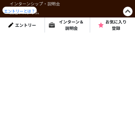
インターンシップ・説明会
エントリーとは？
就活プログラム
ショート動画
インターン＆
お気に入り
エントリー
説明会
登録
コラム・特集
はりまっちについて
個人情報保護方針
よくある質問
運営会社
はりまっちエージェント
お問い合わせ
お問い合わせ
掲載に関するお問い合わせ
はりまっち公式アプリ
- 兵庫・播磨での就活をより快適に -