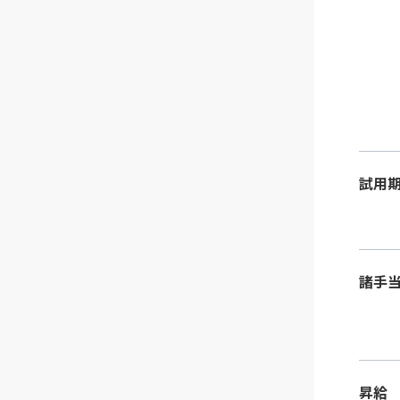
試用
諸手
昇給