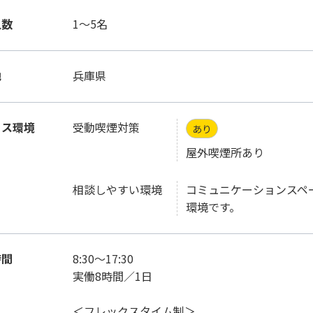
人数
1～5名
地
兵庫県
ィス環境
受動喫煙対策
あり
屋外喫煙所あり
相談しやすい環境
コミュニケーションスペ
環境です。
時間
8:30～17:30
実働8時間／1日
＜フレックスタイム制＞