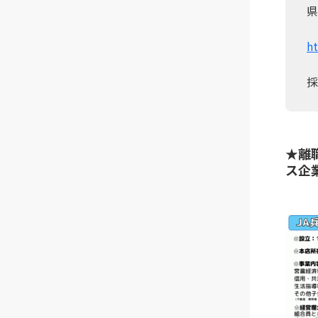
県
h
採
★離
ス企