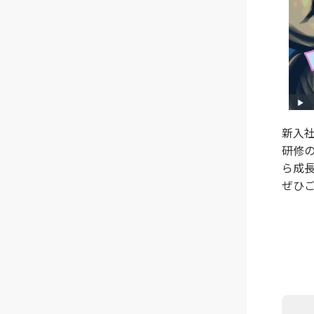
新入
研修
ら成
ぜひ