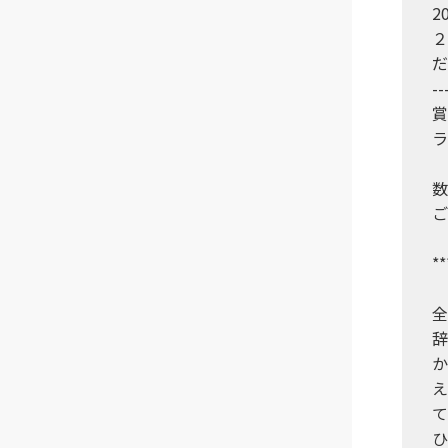
2
２
だ
--
賞
ラ
数
ご
*
全
辞
か
え
て
ひ