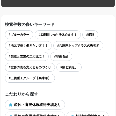
検索件数の多いキーワード
#ブルーカラー
#125日しっかり休めます！
#姫路
#地元で長く働きたい方！！
#兵庫県トップクラスの教習所
#製造と営業の二刀流に！
#印南食品
#世界の食を支えるものづくり
#割と満足。
#三菱重工グループ【兵庫県】
こだわりから探す
産休・育児休暇取得実績あり