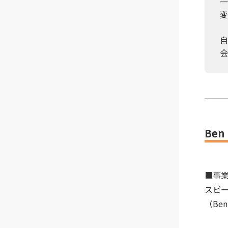
一
変
自
会
Be
■事
スピ
（Be