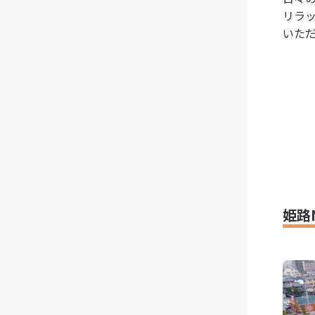
リラ
いただ
姫路