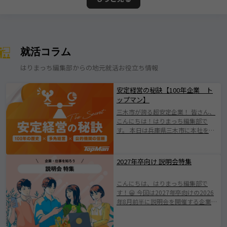
就活コラム
はりまっち編集部からの地元就活お役立ち情報
安定経営の秘訣【100年企業 ト
ップマン】
三木市が誇る超安定企業！ 皆さん、
こんにちは！はりまっち編集部で
す。 本日は兵庫県三木市に本社を構
える株式会社トップマンについて紹
介します！ 株式会社トップマンは、
1924年の創業以来、100年にわたり
2027年卒向け 説明会特集
地域とともに歩んできた歴史ある企
業です。 日本有数の「金物のまち」
こんにちは、はりまっち編集部で
として知られる三木市に根ざした会
す！😀 今回は2027年卒向けの2026
社で伝統を守りながらも、 新たな価
年8月前半に説明会を開催する企業を
値創出に挑戦されている企業です
ご紹介します。 みなさまが素敵な企
(^^♪ 業界の変化やニーズの多様化
業と出会えますように。 ※掲載され
に柔軟に対応し、持続的成長を遂げ