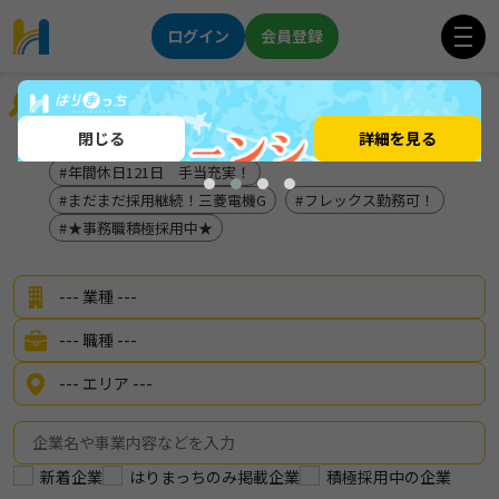
ログイン
会員登録
企業を探す
閉じる
詳細を見る
地元×グローバルに活躍
サンテレビ出演企業！
年間休日121日 手当充実！
まだまだ採用継続！三菱電機G
フレックス勤務可！
★事務職積極採用中★
新着企業
はりまっちのみ掲載企業
積極採用中の企業