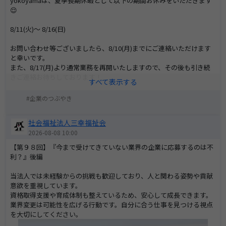
yokoyamaは、夏季長期休暇として以下の期間お休みをいただきます
😌
8/11(火)～ 8/16(日)
お問い合わせ等ございましたら、8/10(月)までにご連絡いただけます
と幸いです。
また、8/17(月)より通常業務を再開いたしますので、その後も引き続
きご連絡お待ちしております！
(自動配信)
企業のつぶやき
社会福祉法人三幸福祉会
2026-08-08 10:00
【第９８回】『今まで受けてきていない業界の企業に応募するのは不
利？』後編
当法人では未経験からの挑戦も歓迎しており、人と関わる姿勢や貢献
意欲を重視しています。
資格取得支援や育成体制も整えているため、安心して成長できます。
業界変更は可能性を広げる行動です。自分に合う仕事を見つける視点
を大切にしてください。