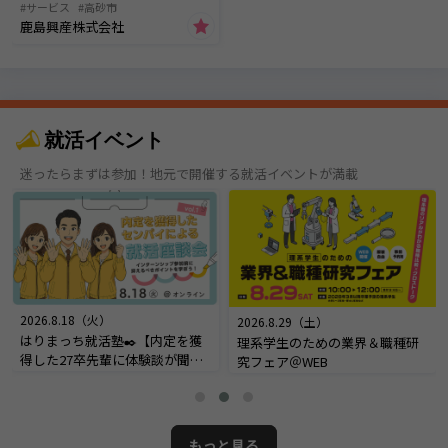
サービス
高砂市
鹿島興産株式会社
就活イベント
迷ったらまずは参加！地元で開催する就活イベントが満載
2026.8.18（火）
2026.8.29（土）
はりまっち就活塾✒️【内定を獲
理系学生のための業界＆職種研
得した27卒先輩に体験談が聞け
究フェア＠WEB
る！内定座談会】＠オンライン
もっと見る