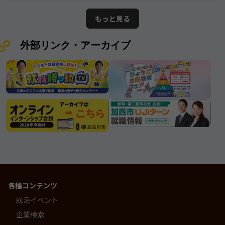
ている情報は2026年7月25日時点で
てきたその姿勢は、 まさに“三木市
の情報となります。ムツミ商事株式
が誇る優良企業”と呼ぶにふさわしい
もっと見る
会社
存在です。
外部リンク・アーカイブ
各種コンテンツ
就活イベント
企業検索