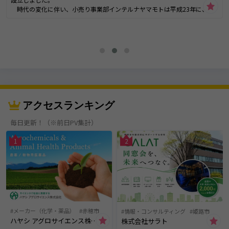
時代の変化に伴い、小売り事業部インテルナヤマモトは平成23年に、現
在の『家具アウトレット・ＢＩＧバリュー』へと店名と業態を変更しまし
た。また、ネット事業部はWebショップを計5店舗に拡大展開しました。新
たなお客様との出会いも増え、業績は好調です。今後も時代のニーズに合
った商品の開発と販売に尽力し、更に事業拡大を進めていきます。
アクセスランキング
毎日更新！（※前日PV集計）
1
2
メーカー（化学・薬品）
赤穂市
情報・コンサルティング
姫路市
ハヤシ アグロサイエンス株式会社
株式会社サラト