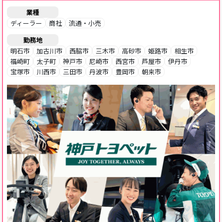
業種
ディーラー
商社
流通・小売
勤務地
明石市
加古川市
西脇市
三木市
高砂市
姫路市
相生市
福崎町
太子町
神戸市
尼崎市
西宮市
芦屋市
伊丹市
宝塚市
川西市
三田市
丹波市
豊岡市
朝来市