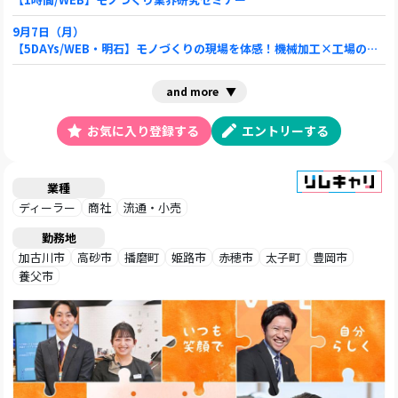
9月7日（月）
【5DAYs/WEB・明石】モノづくりの現場を体感！機械加工×工場の課題解決コース
and more
お気に入り登録する
エントリーする
業種
ディーラー
商社
流通・小売
勤務地
加古川市
高砂市
播磨町
姫路市
赤穂市
太子町
豊岡市
養父市