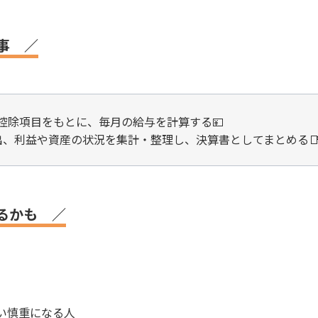
事 ／
控除項目をもとに、毎月の給与を計算する💴
出、利益や資産の状況を集計・整理し、決算書としてまとめる
るかも ／
い慎重になる人