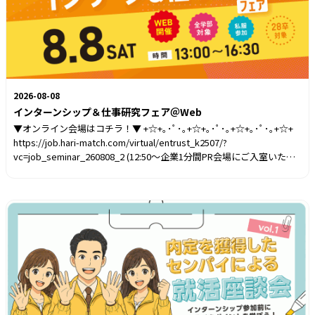
2026-08-08
インターンシップ＆仕事研究フェア＠Web
▼オンライン会場はコチラ！▼ +☆+｡･ﾟ･｡+☆+｡･ﾟ･｡+☆+｡･ﾟ･｡+☆+
https://job.hari-match.com/virtual/entrust_k2507/?
vc=job_seminar_260808_2 (12:50～企業1分間PR会場にご入室いただ
けます） +☆+｡･ﾟ･｡+☆+｡･ﾟ･｡+☆+｡･ﾟ･｡+☆+ Zoomアプリのインス
トールが必要です。 はりまっちにログインの上、上記URLから会場に
入場すれば準備完了！ 企業やセミナーのブースアイコンをクリックす
ると、 自動的にZoomアプリが起動します。山陽電気鉄道出展決定！
🚃✨️兵庫県の人気企業のインターンシップ・オープンカンパニーが見
つかる！🔍️