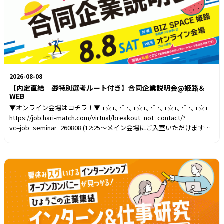
2026-08-08
【内定直結｜🎁特別選考ルート付き】合同企業説明会@姫路＆
WEB
▼オンライン会場はコチラ！▼ +☆+｡･ﾟ･｡+☆+｡･ﾟ･｡+☆+｡･ﾟ･｡+☆+
https://job.hari-match.com/virtual/breakout_not_contact/?
vc=job_seminar_260808 (12:25～メイン会場にご入室いただけます）
+☆+｡･ﾟ･｡+☆+｡･ﾟ･｡+☆+｡･ﾟ･｡+☆+ Zoomアプリのインストールが必
要です。 はりまっちにログインの上、上記URLから会場に入場すれば
準備完了！ ブースアイコンをクリックすると、自動的にZoomアプリ
が起動します。内定式に間に合う！内定へ近づく合同就職説明会✨