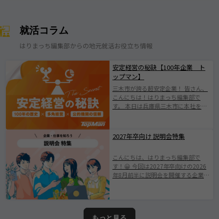
就活コラム
はりまっち編集部からの地元就活お役立ち情報
安定経営の秘訣【100年企業 ト
ップマン】
三木市が誇る超安定企業！ 皆さん、
こんにちは！はりまっち編集部で
す。 本日は兵庫県三木市に本社を構
える株式会社トップマンについて紹
介します！ 株式会社トップマンは、
1924年の創業以来、100年にわたり
2027年卒向け 説明会特集
地域とともに歩んできた歴史ある企
業です。 日本有数の「金物のまち」
こんにちは、はりまっち編集部で
として知られる三木市に根ざした会
す！😀 今回は2027年卒向けの2026
社で伝統を守りながらも、 新たな価
年8月前半に説明会を開催する企業を
値創出に挑戦されている企業です
ご紹介します。 みなさまが素敵な企
(^^♪ 業界の変化やニーズの多様化
業と出会えますように。 ※掲載され
に柔軟に対応し、持続的成長を遂げ
ている情報は2026年7月25日時点で
てきたその姿勢は、 まさに“三木市
の情報となります。ムツミ商事株式
が誇る優良企業”と呼ぶにふさわしい
もっと見る
会社