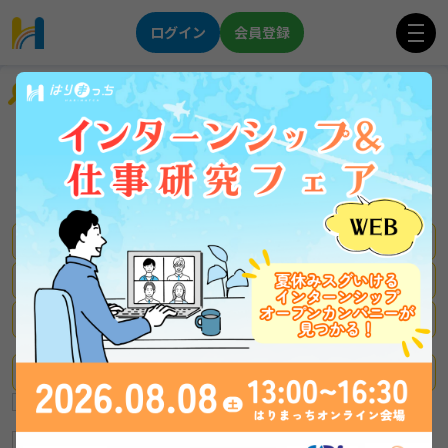
ログイン
会員登録
企業を探す
前年度賞与実積：5.2か月
割と満足。
創業60年の安定企業
ブルーカラー
まだまだ採用継続！三菱電機G
★事務職積極採用中★
新着企業
はりまっちのみ掲載企業
積極採用中の企業
募集中の企業
ショート動画あり
リレキャリ対応企業