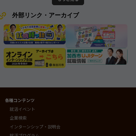
存在です。
外部リンク・アーカイブ
各種コンテンツ
就活イベント
企業検索
インターンシップ・説明会
就活プログラム