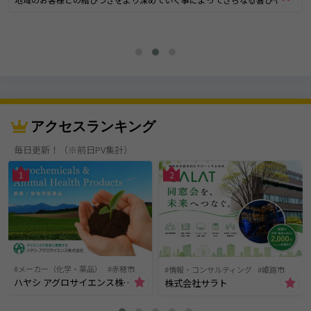
福をわかちあいながら感動の瞬間を少しでも増やしていきたいと願ってい
ます。【担当者からのメッセージ】
おかげさまで、１１７グループは令和８年１月１７日に、創立６０周年を
迎えます。
企業として、お客様の信頼に応え、社会に貢献することで発展してきまし
た。この先さらに信頼され、選んでいただけるように、地域のお客様との
結びつきをより深めていき、さらなる喜びや幸福を分かち合いながら感動
の瞬間を少しでも増やしていきたいと願い、時代のニーズにあわせた施設
の改装や拡充も進めていきます。タイトルを入力
アクセスランキング
毎日更新！（※前日PV集計）
1
2
メーカー（化学・薬品）
赤穂市
情報・コンサルティング
姫路市
ハヤシ アグロサイエンス株式会社
株式会社サラト