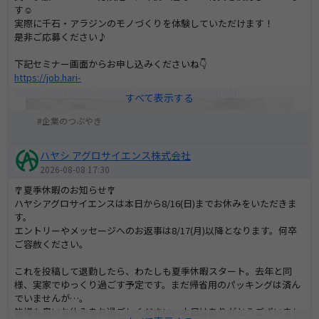
す☺
実際に千石・アラジンのモノづくりを体験していただけます！
是非ご応募ください♪
下記セミナー画面からお申し込みくださいね👇
https://job.hari-
match.com/pages/company/sengoku/internship.php
企業のつぶやき
ハヤシ アグロサイエンス株式会社
2026-08-08 17:30
🎐夏季休暇のお知らせ🎐
ハヤシアグロサイエンスは本日から8/16(日)までお休みをいただきま
す。
エントリーやメッセージへのお返事は8/17(月)以降となります。何卒
ご容赦ください。
これを投稿して退勤したら、わたしも夏季休暇スタート。去年と同
様、実家でゆっくり過ごす予定です。まだ帰省用のパッキングは済ん
でいませんが…。
皆様も良いお休みをお過ごしください。本日はありがとうございまし