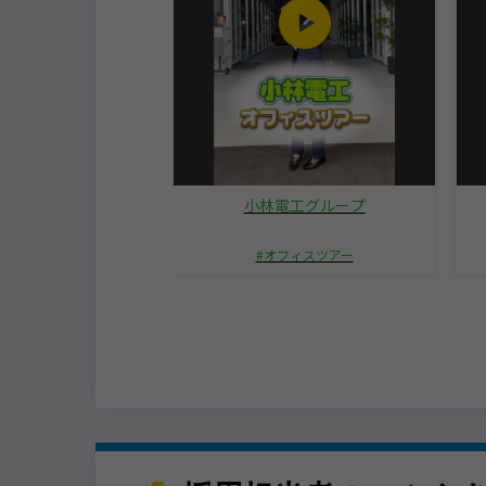
会社サラト
小林電工グループ
インタビュー
オフィスツアー