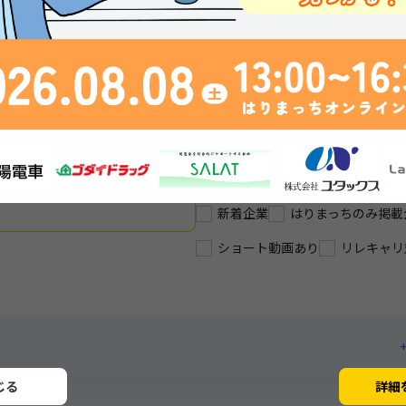
働きたい方！！
割と満足。
兵庫県トップクラスの教習所
サー
工グループ【兵庫県】
新着企業
はりまっちのみ掲載
ショート動画あり
リレキャリ
じる
詳細