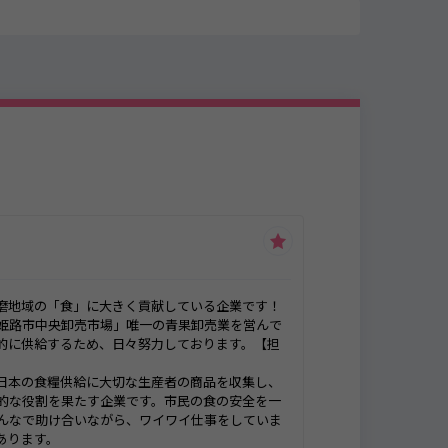
磨地域の「食」に大きく貢献している企業です！
姫路市中央卸売市場」唯一の青果卸売業を営んで
的に供給するため、日々努力しております。【担
日本の食糧供給に大切な生産者の商品を収集し、
的な役割を果たす企業です。市民の食の安全を一
んなで助け合いながら、ワイワイ仕事をしていま
あります。