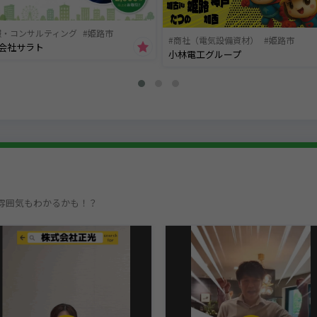
報・コンサルティング
姫路市
商社（電気設備資材）
姫路市
会社サラト
小林電工グループ
雰囲気もわかるかも！？