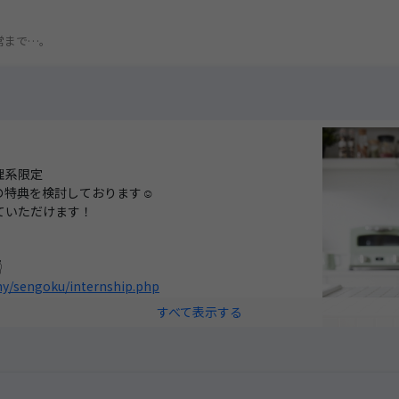
き
常まで…。
理系限定
の特典を検討しております☺
ていただけます！

ny/sengoku/internship.php