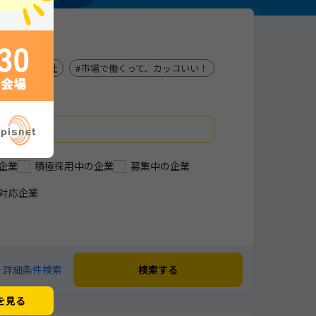
ビス
商社
市場で働くって、カッコいい！
企業
積極採用中の企業
募集中の企業
対応企業
+ 詳細条件検索
検索する
を見る
閉じる