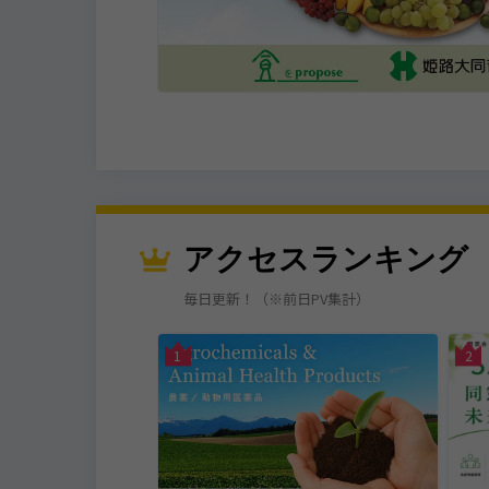
アクセスランキング
毎日更新！（※前日PV集計）
加東市
1
2
株式会社