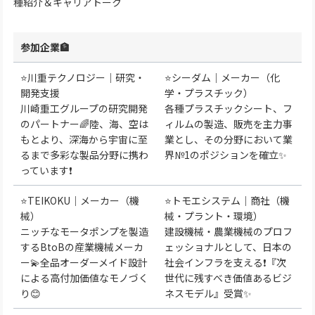
種紹介＆キャリアトーク
参加企業🏦
⭐川重テクノロジー｜研究・
⭐シーダム｜メーカー（化
開発支援
学・プラスチック）
川崎重工グループの研究開発
各種プラスチックシート、フ
のパートナー🌈陸、海、空は
ィルムの製造、販売を主力事
もとより、深海から宇宙に至
業とし、その分野において業
るまで多彩な製品分野に携わ
界№1のポジションを確立✨
っています❗
⭐TEIKOKU｜メーカー（機
⭐トモエシステム｜商社（機
械）
械・プラント・環境）
ニッチなモータポンプを製造
建設機械・農業機械のプロフ
するBtoBの産業機械メーカ
ェッショナルとして、日本の
ー💫全品オーダーメイド設計
社会インフラを支える❗『次
による高付加価値なモノづく
世代に残すべき価値あるビジ
り😊
ネスモデル』受賞✨