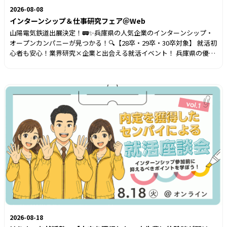
2026-08-08
インターンシップ＆仕事研究フェア＠Web
山陽電気鉄道出展決定！🚃✨️兵庫県の人気企業のインターンシップ・
オープンカンパニーが見つかる！🔍️【28卒・29卒・30卒対象】 就活初
心者も安心！業界研究×企業と出会える就活イベント！ 兵庫県の優良
企業に自宅から気軽にオンライン訪問🏠🌳 多種多様な業界を知るチャ
ンス！ 夏休みのインターンシップ・オープンカンパニー先を見つけよ
う🔍✨ ＼💻オンライン合説のメリット📱／ ✔場所も服装も自由で、周
囲を気にせず参加できる！ ✔隣のブースの声に邪魔されない！ ✔人気
企業の説明も最前列で聞ける！ ✔チャットで質問ができるから、対面
だと聞きにくい情報もゲット！
2026-08-18