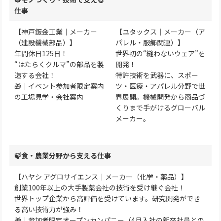
仕事
【神戸鈑金工業｜メーカー
【ユタックス｜メーカー（ア
（建設機械部品）】
パレル・服飾関連）】
年間休日125日！
世界初の“縫わないウェア”を
“はたらくクルマ”の部品を製
開発！
造する会社！
特許技術を武器に、スポー
🎁｜イベント参加者限定案内
ツ・医療・アパレル分野で世
の工場見学・会社案内
界展開。機械開発から商品づ
くりまで手がけるグローバル
メーカー。
🍃食・農業分野から支える仕事
【ハヤシ アグロサイエンス｜メーカー（化学・薬品）】
創業100年以上の大手製薬会社の技術を受け継ぐ会社！
世界トップ企業から高評価を受けています。研究開発ができ
る高い技術力が強み！
🎁｜参加者限定オープンカンパニー（4月入社の新卒社員との