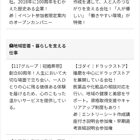
社。2018年に100周年をむか
作成を通して、人と人のつな
えた歴史ある企業！
がりを支える会社！「人が優
🎁｜イベント参加者限定案内
しい」「働きやすい環境」が
のオープンカンパニー
特徴！
🏥地域密着・暮らしを支える
仕事
【117グループ｜冠婚葬祭】
【ゴダイ｜ドラックストア】
創立60周年！人生において大
播磨を中心にドラッグストア
切な場面で立ち会い、一人ひ
を展開している会社！
とりの心に残る価値ある体験
医薬品や化粧品の相談対応を
を届けるため、心のこもった
行い、地域の健康と美容をサ
温かいサービスを提供してい
ポート。資格取得支援やキャ
る。
リアアップ制度もあり！
🎁｜エントリーシート作成講
座付き説明会参加権・早期選
考直結説明会参加権