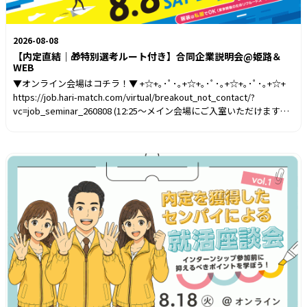
2026-08-08
【内定直結｜🎁特別選考ルート付き】合同企業説明会@姫路＆
WEB
▼オンライン会場はコチラ！▼ +☆+｡･ﾟ･｡+☆+｡･ﾟ･｡+☆+｡･ﾟ･｡+☆+
https://job.hari-match.com/virtual/breakout_not_contact/?
vc=job_seminar_260808 (12:25～メイン会場にご入室いただけます）
+☆+｡･ﾟ･｡+☆+｡･ﾟ･｡+☆+｡･ﾟ･｡+☆+ Zoomアプリのインストールが必
要です。 はりまっちにログインの上、上記URLから会場に入場すれば
準備完了！ ブースアイコンをクリックすると、自動的にZoomアプリ
が起動します。内定式に間に合う！内定へ近づく合同就職説明会✨