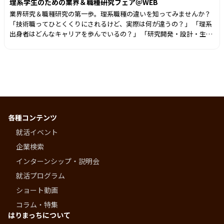
理系学生のための業界＆職種研究フェア＠WEB
業界研究＆職種研究の第一歩。理系職種の違いを知ってみませんか？
「技術職ってひとくくりにされるけど、実際は何が違うの？」 「理系
出身者はどんなキャリアを歩んでいるの？」 「研究開発・設計・生産
技術・IT職、それぞれの働き方は？」 理系学生が気になる「職種の違
い」を学び、先輩社員のリアルな話が聞けるイベントです🌟 業界研究
から職種比較、先輩社員のリアルな話まで、半日でまとめて学べます
✨ 📍理系学生向け 📍業界研究・職種研究におすすめ 📍WEB開催 🌈こ
んな人におすすめ😊 ・業界研究を進めたい方 ・研究開発・設計・生産
技術・IT職などの違いを知りたい方 ・先輩社員のリアルな話を聞いて
みたい方 ・この夏のインターンシップ・仕事体験先を探している方 ・
自分に合った仕事や働き方を見つけたい方
各種コンテンツ
就活イベント
企業検索
インターンシップ・説明会
就活プログラム
ショート動画
コラム・特集
はりまっちについて