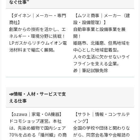
なぐ仕事”
【ダイネン｜メーカー・専門
【ムツミ商事｜メーカー（建
商社】
設・設備管理）】
創業からの技術を活かし、エ
自動車事業と設備事業を展
ネルギー・環境分野に挑戦！
開！
LPガスからリチウムイオン電
姫路市、北播磨、但馬地域を
池材料まで幅広く展開。
中心とした地域密着型。
人々の生活に欠かせないライ
フラインを支える企業。
🎁｜筆記試験免除
📣情報・人材・サービスで支
える仕事
【ozawa｜家電・OA機器】
【サラト｜情報・コンサルテ
ドコモショップ運営。本社
ィング】
は、先染め織物で国内シェア
全国の学校や団体と関わりな
70％を占める「播州織」の商
がら、同窓会名簿や会報誌の