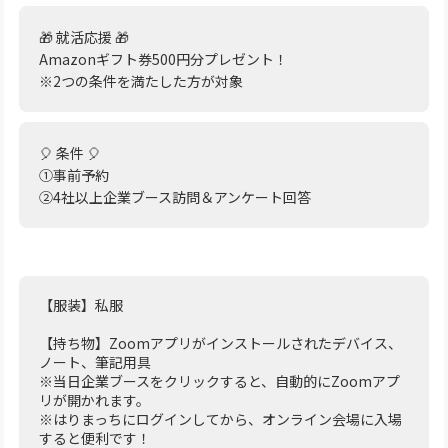
🎁 就活応援 🎁
Amazonギフト券500円分プレゼント！
※2つの条件を満たした方が対象
🎈 条件 🎈
①事前予約
②4社以上企業ブース訪問＆アンケート回答
【服装】私服
【持ち物】Zoomアプリがインストールされたデバイス、
ノート、筆記用具
※当日企業ブースをクリックすると、自動的にZoomアプ
リが開かれます。
※はりまっちにログインしてから、オンライン会場に入場
すると便利です！