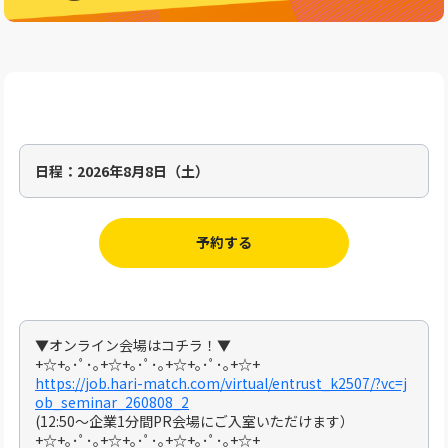
日程：
2026年8月8日（土）
予約する
▼オンライン会場はコチラ！▼
+☆+｡･ﾟ･｡+☆+｡･ﾟ･｡+☆+｡･ﾟ･｡+☆+
https://job.hari-match.com/virtual/entrust_k2507/?vc=j
ob_seminar_260808_2
(12:50～企業1分間PR会場にご入室いただけます）
+☆+｡･ﾟ･｡+☆+｡･ﾟ･｡+☆+｡･ﾟ･｡+☆+