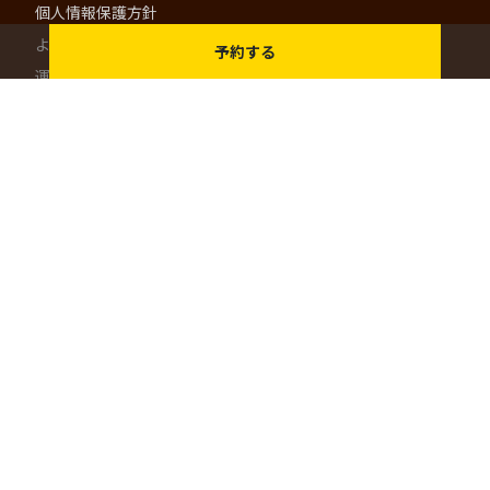
個人情報保護方針
よくある質問
予約する
運営会社
はりまっちエージェント
お問い合わせ
お問い合わせ
掲載に関するお問い合わせ
はりまっち公式アプリ
- 兵庫・播磨での就活をより快適に -