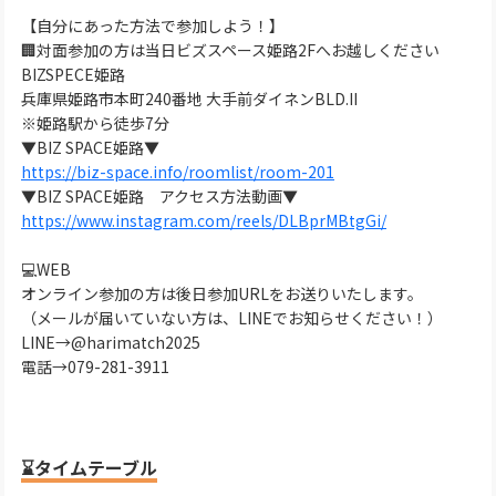
【自分にあった方法で参加しよう！】
🏢対面参加の方は当日ビズスペース姫路2Fへお越しください
BIZSPECE姫路
兵庫県姫路市本町240番地 大手前ダイネンBLD.II
※姫路駅から徒歩7分
▼BIZ SPACE姫路▼
https://biz-space.info/roomlist/room-201
▼BIZ SPACE姫路 アクセス方法動画▼
https://www.instagram.com/reels/DLBprMBtgGi/
💻WEB
オンライン参加の方は後日参加URLをお送りいたします。
（メールが届いていない方は、LINEでお知らせください！）
LINE→@harimatch2025
電話→079-281-3911
⌛タイムテーブル