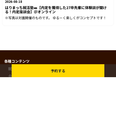
2026-08-18
はりまっち就活塾✒️【内定を獲得した27卒先輩に体験談が聞け
る！内定座談会】＠オンライン
※写真は対面開催のものです。 ゆるーく楽しくがコンセプトです！
各種コンテンツ
就活イベント
予約する
企業検索
インターンシップ・説明会
就活プログラム
ショート動画
コラム・特集
はりまっちについて