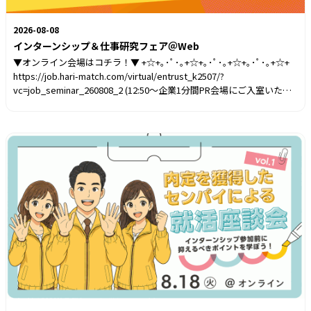
2026-08-08
インターンシップ＆仕事研究フェア＠Web
▼オンライン会場はコチラ！▼ +☆+｡･ﾟ･｡+☆+｡･ﾟ･｡+☆+｡･ﾟ･｡+☆+
https://job.hari-match.com/virtual/entrust_k2507/?
vc=job_seminar_260808_2 (12:50～企業1分間PR会場にご入室いただ
けます） +☆+｡･ﾟ･｡+☆+｡･ﾟ･｡+☆+｡･ﾟ･｡+☆+ Zoomアプリのインス
トールが必要です。 はりまっちにログインの上、上記URLから会場に
入場すれば準備完了！ 企業やセミナーのブースアイコンをクリックす
ると、 自動的にZoomアプリが起動します。山陽電気鉄道出展決定！
🚃✨️兵庫県の人気企業のインターンシップ・オープンカンパニーが見
つかる！🔍️