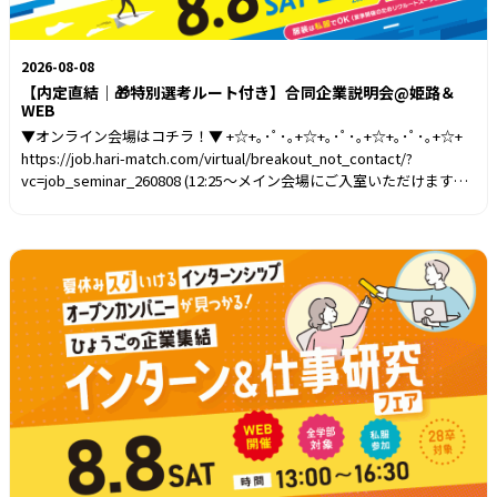
2026-08-08
【内定直結｜🎁特別選考ルート付き】合同企業説明会@姫路＆
WEB
▼オンライン会場はコチラ！▼ +☆+｡･ﾟ･｡+☆+｡･ﾟ･｡+☆+｡･ﾟ･｡+☆+
https://job.hari-match.com/virtual/breakout_not_contact/?
vc=job_seminar_260808 (12:25～メイン会場にご入室いただけます）
+☆+｡･ﾟ･｡+☆+｡･ﾟ･｡+☆+｡･ﾟ･｡+☆+ Zoomアプリのインストールが必
要です。 はりまっちにログインの上、上記URLから会場に入場すれば
準備完了！ ブースアイコンをクリックすると、自動的にZoomアプリ
が起動します。内定式に間に合う！内定へ近づく合同就職説明会✨