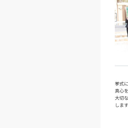
挙式
真心
大切
しま