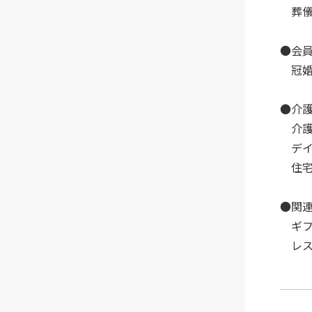
葬儀
●会
冠婚
●介
介護
デイ
住宅
●関
ギフ
レス