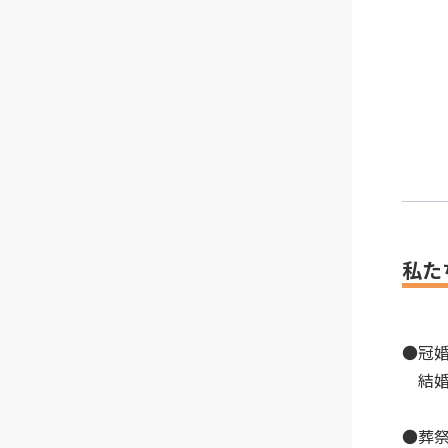
私た
●冠
結婚
●葬