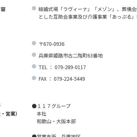
内容
結婚式場「ラヴィーナ」「メゾン」、葬儀会
とした互助会事業及び介護事業「あっぷる」
〒670-0936
兵庫県姫路市古二階町63番地
TEL ： 079-289-0117
FAX ： 079-224-5449
業所
●１１７グループ
社・営業）
本社
和歌山・大阪本部
●営業支所 兵庫地区