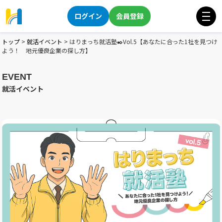
ログイン
会員登録
トップ
>
就活イベント
>
はりまっち就活塾✒️Vol.5【あなたに合った1社を見つけ
よう！ 地元優良企業の探し方】
EVENT
就活イベント