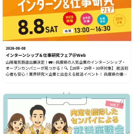
2026-08-08
インターンシップ＆仕事研究フェア＠Web
山陽電気鉄道出展決定！🚃✨️兵庫県の人気企業のインターンシップ・
オープンカンパニーが見つかる！🔍️【28卒・29卒・30卒対象】 就活初
心者も安心！業界研究×企業と出会える就活イベント！ 兵庫県の優良
企業に自宅から気軽にオンライン訪問🏠🌳 多種多様な業界を知るチャ
ンス！ 夏休みのインターンシップ・オープンカンパニー先を見つけよ
う🔍✨ ＼💻オンライン合説のメリット📱／ ✔場所も服装も自由で、周
囲を気にせず参加できる！ ✔隣のブースの声に邪魔されない！ ✔人気
企業の説明も最前列で聞ける！ ✔チャットで質問ができるから、対面
だと聞きにくい情報もゲット！